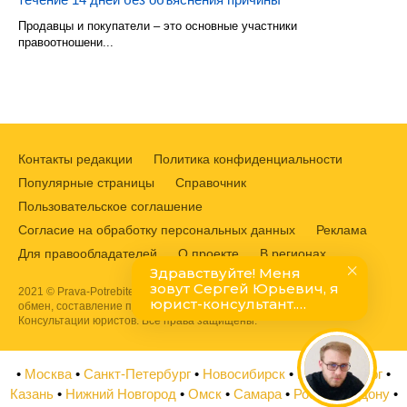
Продавцы и покупатели – это основные участники
правоотношени...
Контакты редакции
Политика конфиденциальности
Популярные страницы
Справочник
Пользовательское соглашение
Согласие на обработку персональных данных
Реклама
Для правообладателей
О проекте
В регионах
2021 © Prava-Potrebitelej.ru. Защита прав потребителей, возврат,
обмен, составление претензий и жалоб в Роспотребнадзор.
Консультации юристов. Все права защищены.
•
Москва
•
Санкт-Петербург
•
Новосибирск
•
Екатеринбург
•
Казань
•
Нижний Новгород
•
Омск
•
Самара
•
Ростов на Дону
•