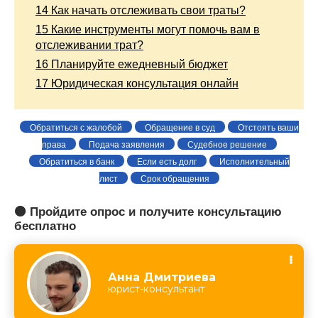
14
Как начать отслеживать свои траты?
15
Какие инструменты могут помочь вам в
отслеживании трат?
16
Планируйте ежедневный бюджет
17
Юридическая консультация онлайн
Обратиться с жалобой
Обращение в суд
Отстоять ваши
права
Подача заявления
Судебное решение
Обратиться в банк
Если есть долг
Исполнительный
лист
Срок обращения
🟠 Пройдите опрос и получите консультацию
бесплатно