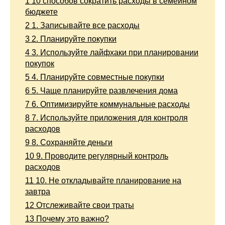
1
10 способов сократить расходы в семейном
бюджете
2
1. Записывайте все расходы
3
2. Планируйте покупки
4
3. Используйте лайфхаки при планировании
покупок
5
4. Планируйте совместные покупки
6
5. Чаще планируйте развлечения дома
7
6. Оптимизируйте коммунальные расходы
8
7. Используйте приложения для контроля
расходов
9
8. Сохраняйте деньги
10
9. Проводите регулярный контроль
расходов
11
10. Не откладывайте планирование на
завтра
12
Отслеживайте свои траты
13
Почему это важно?