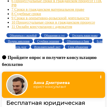
6
Процессуальные сроки в гражданском процессе ГПК
РФ
7
Сроки в гражданском материальном праве
8
Судебные сроки
9
Сроки в оперативно-розыскной деятельности
10
Процессуальные сроки в гражданском процессе
11
Онлайн консультация с адвокатом
Обратиться с жалобой
Обращение в суд
Отстоять ваши права
Подача заявления
Судебное решение
Обратиться в банк
Если
есть долг
Исполнительный лист
Срок обращения
🟠 Пройдите опрос и получите консультацию
бесплатно