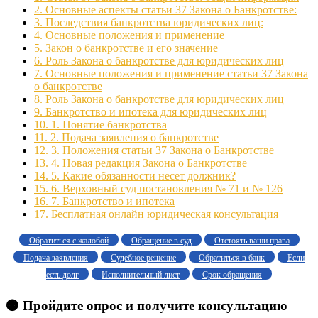
2.
Основные аспекты статьи 37 Закона о Банкротстве:
3.
Последствия банкротства юридических лиц:
4.
Основные положения и применение
5.
Закон о банкротстве и его значение
6.
Роль Закона о банкротстве для юридических лиц
7.
Основные положения и применение статьи 37 Закона
о банкротстве
8.
Роль Закона о банкротстве для юридических лиц
9.
Банкротство и ипотека для юридических лиц
10.
1. Понятие банкротства
11.
2. Подача заявления о банкротстве
12.
3. Положения статьи 37 Закона о Банкротстве
13.
4. Новая редакция Закона о Банкротстве
14.
5. Какие обязанности несет должник?
15.
6. Верховный суд постановления № 71 и № 126
16.
7. Банкротство и ипотека
17.
Бесплатная онлайн юридическая консультация
Обратиться с жалобой
Обращение в суд
Отстоять ваши права
Подача заявления
Судебное решение
Обратиться в банк
Если
есть долг
Исполнительный лист
Срок обращения
🟠 Пройдите опрос и получите консультацию