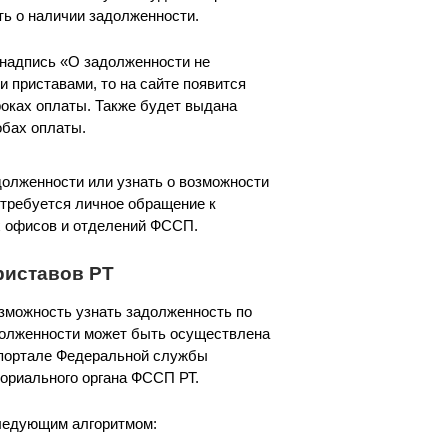
ть о наличии задолженности.
 надпись «О задолженности не
и приставами, то на сайте появится
роках оплаты. Также будет выдана
обах оплаты.
олженности или узнать о возможности
 требуется личное обращение к
ах офисов и отделений ФССП.
риставов РТ
зможность узнать задолженность по
долженности может быть осуществлена
 портале Федеральной службы
ториального органа ФССП РТ.
следующим алгоритмом: