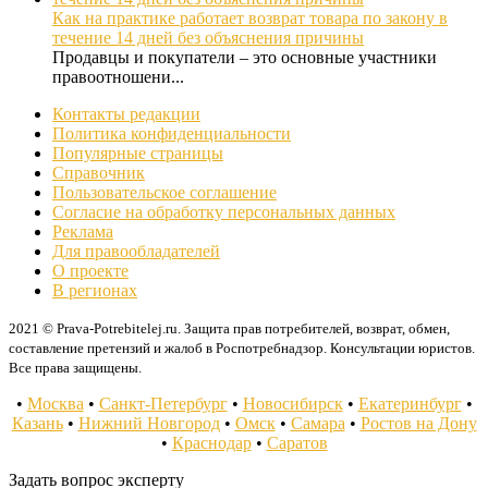
Как на практике работает возврат товара по закону в
течение 14 дней без объяснения причины
Продавцы и покупатели – это основные участники
правоотношени...
Контакты редакции
Политика конфиденциальности
Популярные страницы
Справочник
Пользовательское соглашение
Согласие на обработку персональных данных
Реклама
Для правообладателей
О проекте
В регионах
2021 © Prava-Potrebitelej.ru. Защита прав потребителей, возврат, обмен,
составление претензий и жалоб в Роспотребнадзор. Консультации юристов.
Все права защищены.
•
Москва
•
Санкт-Петербург
•
Новосибирск
•
Екатеринбург
•
Казань
•
Нижний Новгород
•
Омск
•
Самара
•
Ростов на Дону
•
Краснодар
•
Саратов
Задать вопрос эксперту