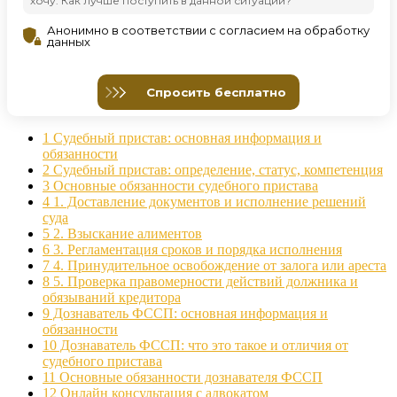
1
Судебный пристав: основная информация и
обязанности
2
Судебный пристав: определение, статус, компетенция
3
Основные обязанности судебного пристава
4
1. Доставление документов и исполнение решений
суда
5
2. Взыскание алиментов
6
3. Регламентация сроков и порядка исполнения
7
4. Принудительное освобождение от залога или ареста
8
5. Проверка правомерности действий должника и
обязываний кредитора
9
Дознаватель ФССП: основная информация и
обязанности
10
Дознаватель ФССП: что это такое и отличия от
судебного пристава
11
Основные обязанности дознавателя ФССП
12
Онлайн консультация с адвокатом