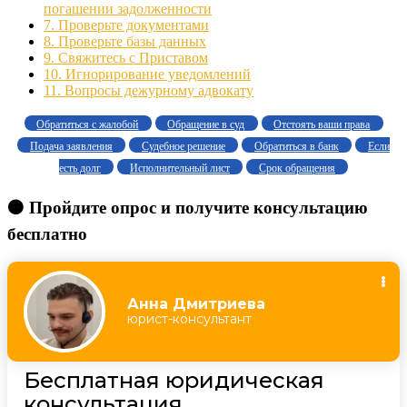
погашении задолженности
7.
Проверьте документами
8.
Проверьте базы данных
9.
Свяжитесь с Приставом
10.
Игнорирование уведомлений
11.
Вопросы дежурному адвокату
Обратиться с жалобой
Обращение в суд
Отстоять ваши права
Подача заявления
Судебное решение
Обратиться в банк
Если
есть долг
Исполнительный лист
Срок обращения
🟠 Пройдите опрос и получите консультацию
бесплатно