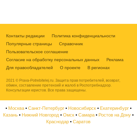
Контакты редакции
Политика конфиденциальности
Популярные страницы
Справочник
Пользовательское соглашение
Согласие на обработку персональных данных
Реклама
Для правообладателей
О проекте
В регионах
2021 © Prava-Potrebitelej.ru. Защита прав потребителей, возврат,
обмен, составление претензий и жалоб в Роспотребнадзор.
Консультации юристов. Все права защищены.
•
Москва
•
Санкт-Петербург
•
Новосибирск
•
Екатеринбург
•
Казань
•
Нижний Новгород
•
Омск
•
Самара
•
Ростов на Дону
•
Краснодар
•
Саратов