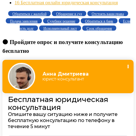
16
Бесплатная онлайн юридическая консультация
Обратиться с жалобой
Обращение в суд
Отстоять ваши права
Подача заявления
Судебное решение
Обратиться в банк
Если
есть долг
Исполнительный лист
Срок обращения
🟠 Пройдите опрос и получите консультацию
бесплатно