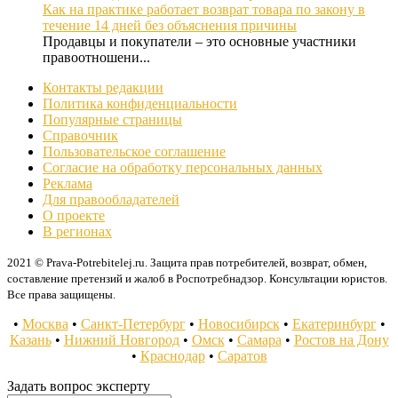
Как на практике работает возврат товара по закону в
течение 14 дней без объяснения причины
Продавцы и покупатели – это основные участники
правоотношени...
Контакты редакции
Политика конфиденциальности
Популярные страницы
Справочник
Пользовательское соглашение
Согласие на обработку персональных данных
Реклама
Для правообладателей
О проекте
В регионах
2021 © Prava-Potrebitelej.ru. Защита прав потребителей, возврат, обмен,
составление претензий и жалоб в Роспотребнадзор. Консультации юристов.
Все права защищены.
•
Москва
•
Санкт-Петербург
•
Новосибирск
•
Екатеринбург
•
Казань
•
Нижний Новгород
•
Омск
•
Самара
•
Ростов на Дону
•
Краснодар
•
Саратов
Задать вопрос эксперту