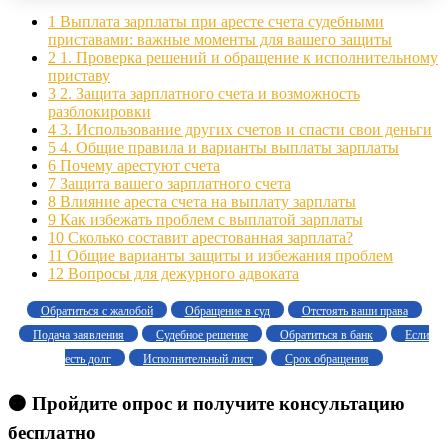
1
Выплата зарплаты при аресте счета судебными
приставами: важные моменты для вашего защиты
2
1. Проверка решений и обращение к исполнительному
приставу
3
2. Защита зарплатного счета и возможность
разблокировки
4
3. Использование других счетов и спасти свои деньги
5
4. Общие правила и варианты выплаты зарплаты
6
Почему арестуют счета
7
Защита вашего зарплатного счета
8
Влияние ареста счета на выплату зарплаты
9
Как избежать проблем с выплатой зарплаты
10
Сколько составит арестованная зарплата?
11
Общие варианты защиты и избежания проблем
12
Вопросы для дежурного адвоката
Обратиться с жалобой
Обращение в суд
Отстоять ваши права
Подача заявления
Судебное решение
Обратиться в банк
Если
есть долг
Исполнительный лист
Срок обращения
🟠 Пройдите опрос и получите консультацию
бесплатно