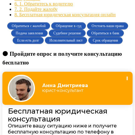
6.
1. Обратитесь к водителю
7.
2. Подайте жалобу
8.
Бесплатная юридическая консультация онлайн
Обратиться с жалобой
Обращение в суд
Отстоять ваши права
Подача заявления
Судебное решение
Обратиться в банк
Если есть долг
Исполнительный лист
Срок обращения
🟠 Пройдите опрос и получите консультацию
бесплатно