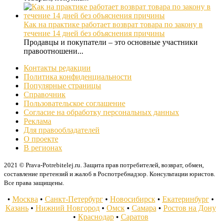
Как на практике работает возврат товара по закону в
течение 14 дней без объяснения причины
Продавцы и покупатели – это основные участники
правоотношени...
Контакты редакции
Политика конфиденциальности
Популярные страницы
Справочник
Пользовательское соглашение
Согласие на обработку персональных данных
Реклама
Для правообладателей
О проекте
В регионах
2021 © Prava-Potrebitelej.ru. Защита прав потребителей, возврат, обмен,
составление претензий и жалоб в Роспотребнадзор. Консультации юристов.
Все права защищены.
•
Москва
•
Санкт-Петербург
•
Новосибирск
•
Екатеринбург
•
Казань
•
Нижний Новгород
•
Омск
•
Самара
•
Ростов на Дону
•
Краснодар
•
Саратов