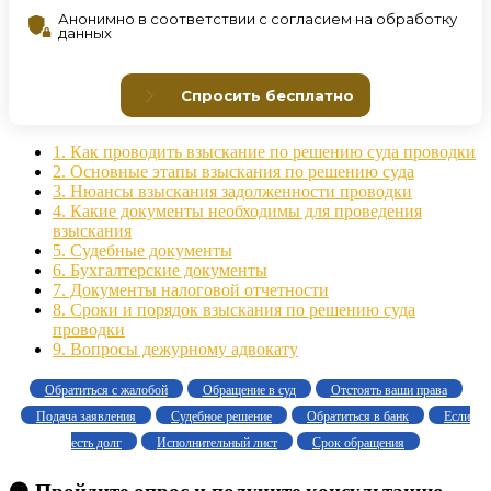
1.
Как проводить взыскание по решению суда проводки
2.
Основные этапы взыскания по решению суда
3.
Нюансы взыскания задолженности проводки
4.
Какие документы необходимы для проведения
взыскания
5.
Судебные документы
6.
Бухгалтерские документы
7.
Документы налоговой отчетности
8.
Сроки и порядок взыскания по решению суда
проводки
9.
Вопросы дежурному адвокату
Обратиться с жалобой
Обращение в суд
Отстоять ваши права
Подача заявления
Судебное решение
Обратиться в банк
Если
есть долг
Исполнительный лист
Срок обращения