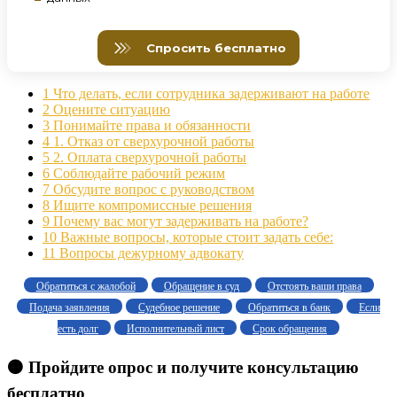
1
Что делать, если сотрудника задерживают на работе
2
Оцените ситуацию
3
Понимайте права и обязанности
4
1. Отказ от сверхурочной работы
5
2. Оплата сверхурочной работы
6
Соблюдайте рабочий режим
7
Обсудите вопрос с руководством
8
Ищите компромиссные решения
9
Почему вас могут задерживать на работе?
10
Важные вопросы, которые стоит задать себе:
11
Вопросы дежурному адвокату
Обратиться с жалобой
Обращение в суд
Отстоять ваши права
Подача заявления
Судебное решение
Обратиться в банк
Если
есть долг
Исполнительный лист
Срок обращения
🟠 Пройдите опрос и получите консультацию
бесплатно