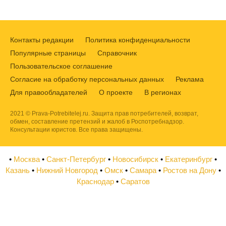
Контакты редакции
Политика конфиденциальности
Популярные страницы
Справочник
Пользовательское соглашение
Согласие на обработку персональных данных
Реклама
Для правообладателей
О проекте
В регионах
2021 © Prava-Potrebitelej.ru. Защита прав потребителей, возврат,
обмен, составление претензий и жалоб в Роспотребнадзор.
Консультации юристов. Все права защищены.
•
Москва
•
Санкт-Петербург
•
Новосибирск
•
Екатеринбург
•
Казань
•
Нижний Новгород
•
Омск
•
Самара
•
Ростов на Дону
•
Краснодар
•
Саратов