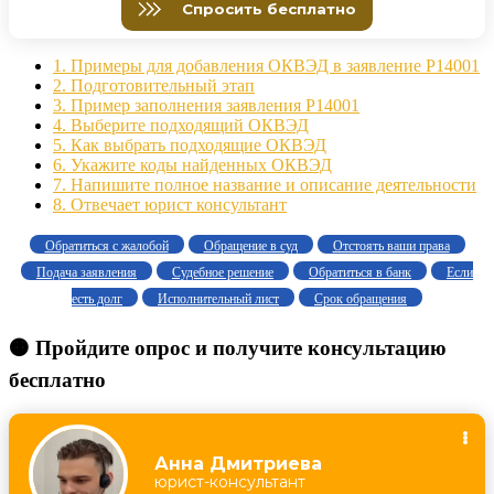
1.
Примеры для добавления ОКВЭД в заявление Р14001
2.
Подготовительный этап
3.
Пример заполнения заявления Р14001
4.
Выберите подходящий ОКВЭД
5.
Как выбрать подходящие ОКВЭД
6.
Укажите коды найденных ОКВЭД
7.
Напишите полное название и описание деятельности
8.
Отвечает юрист консультант
Обратиться с жалобой
Обращение в суд
Отстоять ваши права
Подача заявления
Судебное решение
Обратиться в банк
Если
есть долг
Исполнительный лист
Срок обращения
🟠 Пройдите опрос и получите консультацию
бесплатно