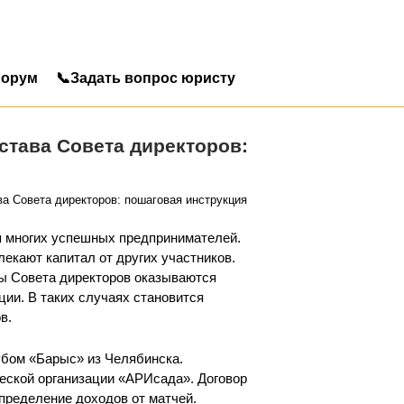
орум
📞Задать вопрос юристу
става Совета директоров:
ва Совета директоров: пошаговая инструкция
 многих успешных предпринимателей.
екают капитал от других участников.
ны Совета директоров оказываются
ии. В таких случаях становится
в.
убом «Барыс» из Челябинска.
еской организации «АРИсада». Договор
пределение доходов от матчей.