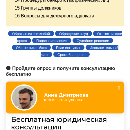
14
Процедуры банкротства физических лиц
15
Группы должников
16
Вопросы для дежурного адвоката
Обратиться с жалобой
Обращение в суд
Отстоять ваши
права
Подача заявления
Судебное решение
Обратиться в банк
Если есть долг
Исполнительный
лист
Срок обращения
🟠 Пройдите опрос и получите консультацию
бесплатно