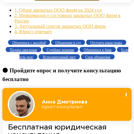
1.
Обзор закрытых ООО фирм на 2024 год
2.
Информация о состоянии закрытых ООО фирм в
России
3.
Актуальный список закрытых ООО фирм
4.
Юрист отвечает
Обратиться с жалобой
Обращение в суд
Отстоять ваши права
Подача заявления
Судебное решение
Обратиться в банк
Если
есть долг
Исполнительный лист
Срок обращения
🟠 Пройдите опрос и получите консультацию
бесплатно