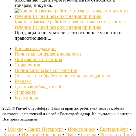
товарам, покупка...
Как на практике работает возврат товара по закону в
течение 14 дней без объяснения причины
Продавцы и покупатели – это основные участники
правоотношени...
Контакты редакции
Политика конфиденциальности
Популярные страницы
Справочник
Пользовательское соглашение
Согласие на обработку персональных данных
Реклама
Для правообладателей
О проекте
В регионах
2021 © Prava-Potrebitelej.ru. Защита прав потребителей, возврат, обмен,
составление претензий и жалоб в Роспотребнадзор. Консультации юристов.
Все права защищены.
•
Москва
•
Санкт-Петербург
•
Новосибирск
•
Екатеринбург
•
Казань
•
Нижний Новгород
•
Омск
•
Самара
•
Ростов на Дону