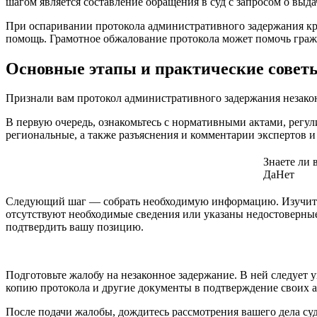
шагом является составление обращения в суд с запросом о выда
При оспаривании протокола административного задержания кр
помощь. Грамотное обжалование протокола может помочь гражд
Основные этапы и практические совет
Признали вам протокол административного задержания незак
В первую очередь, ознакомьтесь с нормативными актами, регу
региональные, а также разъяснения и комментарии экспертов и
Знаете ли 
Да
Нет
Следующий шаг — собрать необходимую информацию. Изучите п
отсутствуют необходимые сведения или указаны недостоверные
подтвердить вашу позицию.
Подготовьте жалобу на незаконное задержание. В ней следует 
копию протокола и другие документы в подтверждение своих 
После подачи жалобы, дождитесь рассмотрения вашего дела суд