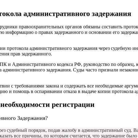
токола административного задержания
удники правоохранительных органов обязаны составить протоко
 информацию о правах задержанного и основании его задержан
пии протокола административного задержания через судебную ин
ения прав задержанного.
К и Административного кодекса РФ, руководство по образец, ко
а административного задержания. Суды часто признали незакон
ствии с требованиями закона и содержать все необходимые аргу
цию и помощь в оспаривании отказа в выдаче копии протокола 
 необходимости регистрации
ивного Задержания?
 судебный порядок, подав жалобу в административный суд. Важн
казать все причины, по которым считается, что задержание был