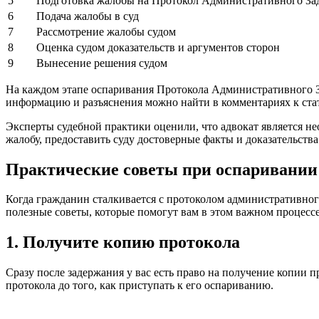
5
Подготовка жалобы на Протокол Административного За
6
Подача жалобы в суд
7
Рассмотрение жалобы судом
8
Оценка судом доказательств и аргументов сторон
9
Вынесение решения судом
На каждом этапе оспаривания Протокола Административного З
информацию и разъяснения можно найти в комментариях к ст
Эксперты судебной практики оценили, что адвокат является
жалобу, предоставить суду достоверные факты и доказательства
Практические советы при оспаривании
Когда гражданин сталкивается с протоколом административного
полезные советы, которые помогут вам в этом важном процессе
1. Получите копию протокола
Сразу после задержания у вас есть право на получение копии 
протокола до того, как приступать к его оспариванию.