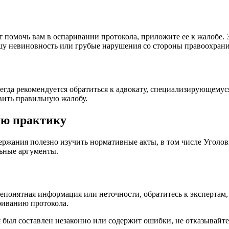
ет помочь вам в оспаривании протокола, приложите ее к жалобе.
ашу невиновность или грубые нарушения со стороны правоохран
гда рекомендуется обратиться к адвокату, специализирующемуся
авить правильную жалобу.
ую практику
ржания полезно изучить нормативные акты, в том числе Уголов
льные аргументы.
епонятная информация или неточности, обратитесь к экспертам,
риванию протокола.
 был составлен незаконно или содержит ошибки, не отказывайт