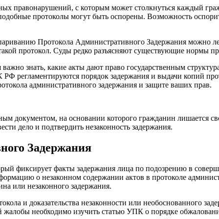
ных правонарушений, с которым может столкнуться каждый гра
одобные протоколы могут быть оспорены. Возможность оспорит
париванию Протокола Административного Задержания можно легк
 такой протокол. Суды редко разъясняют существующие нормы про
важно знать, какие акты дают право государственным структура
К РФ регламентируются порядок задержания и выдачи копий про
ротокола административного задержания и защите ваших прав.
ным документом, на основании которого гражданин лишается св
ести дело и подтвердить незаконность задержания.
ного Задержания
торый фиксирует факты задержания лица по подозрению в сове
формацию о незаконном содержании актов в протоколе админист
ина или незаконного задержания.
окола и доказательства незаконности или необоснованного задер
ей жалобы необходимо изучить статью УПК о порядке обжалован