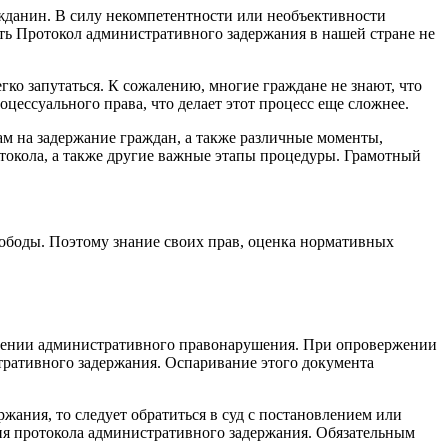
жданин. В силу некомпетентности или необъективности
ь Протокол административного задержания в нашей стране не
о запутаться. К сожалению, многие граждане не знают, что
цессуального права, что делает этот процесс еще сложнее.
м на задержание граждан, а также различные моменты,
токола, а также другие важные этапы процедуры. Грамотный
ободы. Поэтому знание своих прав, оценка нормативных
ршении административного правонарушения. При опровержении
ративного задержания. Оспаривание этого документа
жания, то следует обратиться в суд с постановлением или
ия протокола административного задержания. Обязательным