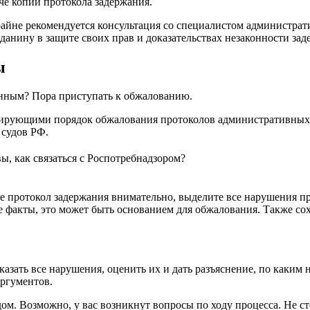
че копии протокола задержания.
айне рекомендуется консультация со специалистом администрат
анину в защите своих прав и доказательствах незаконности зад
ы
онным? Пора приступать к обжалованию.
лирующими порядок обжалования протоколов административных з
 судов РФ.
вы, как связаться с Роспотребнадзором?
ротокол задержания внимательно, выделите все нарушения пра
 факты, это может быть основанием для обжалования. Также сох
указать все нарушения, оценить их и дать разъяснение, по как
аргументов.
ом. Возможно, у вас возникнут вопросы по ходу процесса. Не с