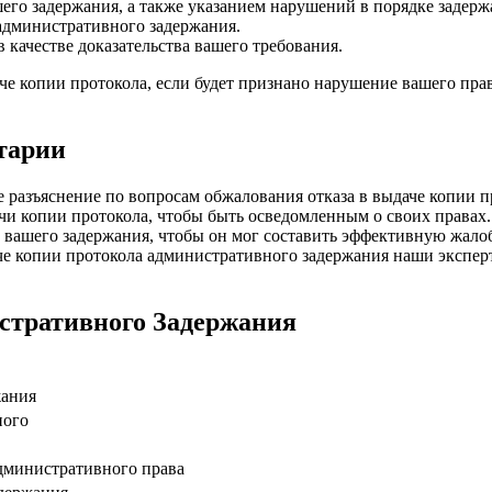
шего задержания, а также указанием нарушений в порядке задерж
 административного задержания.
качестве доказательства вашего требования.
че копии протокола, если будет признано нарушение вашего пра
тарии
е разъяснение по вопросам обжалования отказа в выдаче копии 
и копии протокола, чтобы быть осведомленным о своих правах.
и вашего задержания, чтобы он мог составить эффективную жалоб
че копии протокола административного задержания наши эксперт
стративного Задержания
жания
ного
административного права