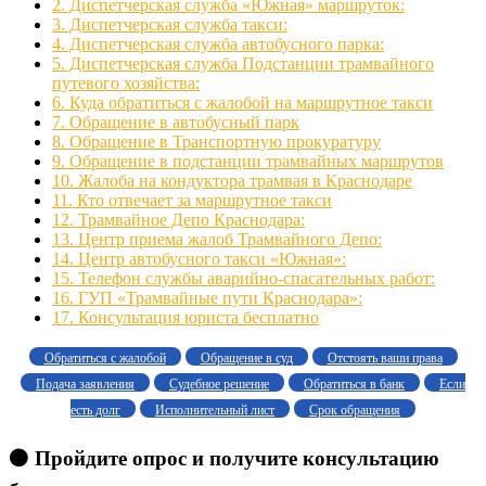
2.
Диспетчерская служба «Южная» маршруток:
3.
Диспетчерская служба такси:
4.
Диспетчерская служба автобусного парка:
5.
Диспетчерская служба Подстанции трамвайного
путевого хозяйства:
6.
Куда обратиться с жалобой на маршрутное такси
7.
Обращение в автобусный парк
8.
Обращение в Транспортную прокуратуру
9.
Обращение в подстанции трамвайных маршрутов
10.
Жалоба на кондуктора трамвая в Краснодаре
11.
Кто отвечает за маршрутное такси
12.
Трамвайное Депо Краснодара:
13.
Центр приема жалоб Трамвайного Депо:
14.
Центр автобусного такси «Южная»:
15.
Телефон службы аварийно-спасательных работ:
16.
ГУП «Трамвайные пути Краснодара»:
17.
Консультация юриста бесплатно
Обратиться с жалобой
Обращение в суд
Отстоять ваши права
Подача заявления
Судебное решение
Обратиться в банк
Если
есть долг
Исполнительный лист
Срок обращения
🟠 Пройдите опрос и получите консультацию