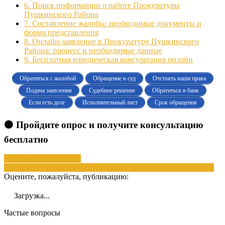
6.
Поиск информации о работе Прокуратуры
Пушкинского Района
7.
Составление жалобы: необходимые документы и
форма представления
8.
Онлайн-заявление в Прокуратуру Пушкинского
Района: процесс и необходимые данные
9.
Бесплатная юридическая консультация онлайн
Обратиться с жалобой
Обращение в суд
Отстоять ваши права
Подача заявления
Судебное решение
Обратиться в банк
Если есть долг
Исполнительный лист
Срок обращения
🟠 Пройдите опрос и получите консультацию
бесплатно
жалобой
Необходимые
обращение
подачей
прокуратурой
пушкинского
района
указали
Оцените, пожалуйста, публикацию:
Загрузка...
Частые вопросы