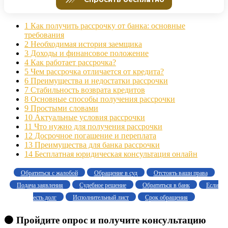
1
Как получить рассрочку от банка: основные
требования
2
Необходимая история заемщика
3
Доходы и финансовое положение
4
Как работает рассрочка?
5
Чем рассрочка отличается от кредита?
6
Преимущества и недостатки рассрочки
7
Стабильность возврата кредитов
8
Основные способы получения рассрочки
9
Простыми словами
10
Актуальные условия рассрочки
11
Что нужно для получения рассрочки
12
Досрочное погашение и переплата
13
Преимущества для банка рассрочки
14
Бесплатная юридическая консультация онлайн
Обратиться с жалобой
Обращение в суд
Отстоять ваши права
Подача заявления
Судебное решение
Обратиться в банк
Если
есть долг
Исполнительный лист
Срок обращения
🟠 Пройдите опрос и получите консультацию