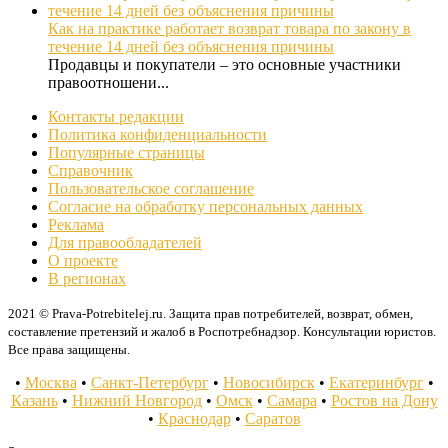
Как на практике работает возврат товара по закону в
течение 14 дней без объяснения причины
Продавцы и покупатели – это основные участники
правоотношени...
Контакты редакции
Политика конфиденциальности
Популярные страницы
Справочник
Пользовательское соглашение
Согласие на обработку персональных данных
Реклама
Для правообладателей
О проекте
В регионах
2021 © Prava-Potrebitelej.ru. Защита прав потребителей, возврат, обмен,
составление претензий и жалоб в Роспотребнадзор. Консультации юристов.
Все права защищены.
•
Москва
•
Санкт-Петербург
•
Новосибирск
•
Екатеринбург
•
Казань
•
Нижний Новгород
•
Омск
•
Самара
•
Ростов на Дону
•
Краснодар
•
Саратов