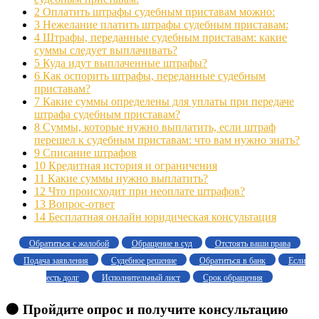
2
Оплатить штрафы судебным приставам можно:
3
Нежелание платить штрафы судебным приставам:
4
Штрафы, переданные судебным приставам: какие
суммы следует выплачивать?
5
Куда идут выплаченные штрафы?
6
Как оспорить штрафы, переданные судебным
приставам?
7
Какие суммы определены для уплаты при передаче
штрафа судебным приставам?
8
Суммы, которые нужно выплатить, если штраф
перешел к судебным приставам: что вам нужно знать?
9
Списание штрафов
10
Кредитная история и ограничения
11
Какие суммы нужно выплатить?
12
Что происходит при неоплате штрафов?
13
Вопрос-ответ
14
Бесплатная онлайн юридическая консультация
Обратиться с жалобой
Обращение в суд
Отстоять ваши права
Подача заявления
Судебное решение
Обратиться в банк
Если
есть долг
Исполнительный лист
Срок обращения
🟠 Пройдите опрос и получите консультацию