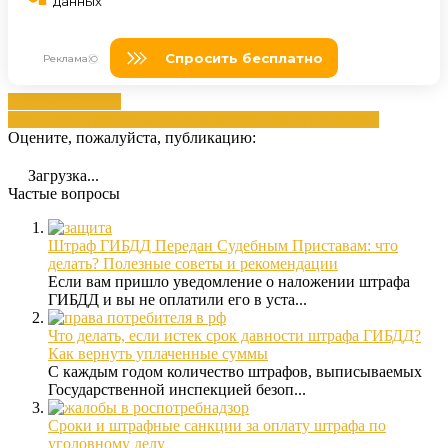
Задолженностей
фссп
оплата
переданы
приставам
судебная
фссп
штрафам
Оцените, пожалуйста, публикацию:
Загрузка...
Частые вопросы
Штраф ГИБДД Передан Судебным Приставам: что
делать? Полезные советы и рекомендации
Если вам пришло уведомление о наложении штрафа
ГИБДД и вы не оплатили его в уста...
Что делать, если истек срок давности штрафа ГИБДД?
Как вернуть уплаченные суммы
С каждым годом количество штрафов, выписываемых
Государственной инспекцией безоп...
Сроки и штрафные санкции за оплату штрафа по
уголовному делу