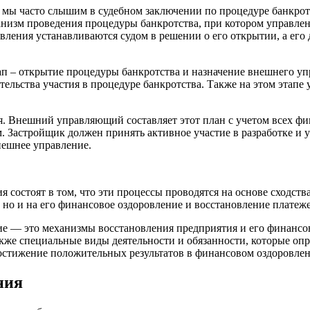
 мы часто слышим в судебном заключении по процедуре банкрот
ханизм проведения процедуры банкротства, при котором управле
ления устанавливаются судом в решении о его открытии, а его
ап – открытие процедуры банкротства и назначение внешнего уп
тельства участия в процедуре банкротства. Также на этом этап
ия. Внешний управляющий составляет этот план с учетом всех 
. Застройщик должен принять активное участие в разработке и 
нешнее управление.
состоят в том, что эти процессы проводятся на основе сходства
 но и на его финансовое оздоровление и восстановление платеж
е — это механизмы восстановления предприятия и его финансов
 также специальные виды деятельности и обязанности, которые 
достижение положительных результатов в финансовом оздоровле
ния