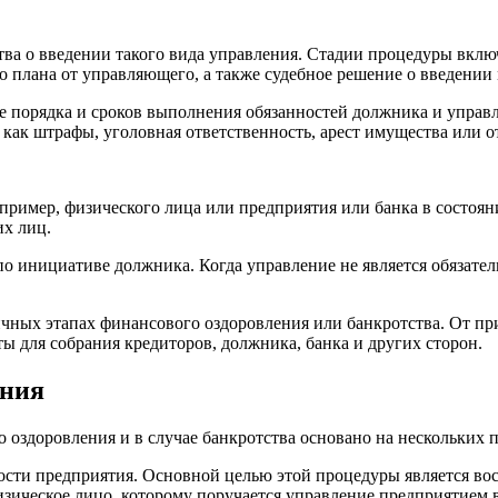
ва о введении такого вида управления. Стадии процедуры включ
 плана от управляющего, а также судебное решение о введении 
е порядка и сроков выполнения обязанностей должника и упра
 как штрафы, уголовная ответственность, арест имущества или о
ример, физического лица или предприятия или банка в состояни
их лиц.
о инициативе должника. Когда управление не является обязате
ичных этапах финансового оздоровления или банкротства. От п
ы для собрания кредиторов, должника, банка и других сторон.
ения
 оздоровления и в случае банкротства основано на нескольких 
ности предприятия. Основной целью этой процедуры является во
зическое лицо, которому поручается управление предприятием в