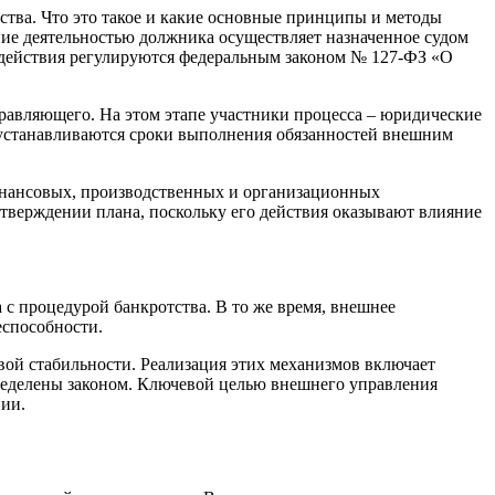
ства. Что это такое и какие основные принципы и методы
ние деятельностью должника осуществляет назначенное судом
 действия регулируются федеральным законом № 127-ФЗ «О
равляющего. На этом этапе участники процесса – юридические
е устанавливаются сроки выполнения обязанностей внешним
финансовых, производственных и организационных
утверждении плана, поскольку его действия оказывают влияние
 с процедурой банкротства. В то же время, внешнее
еспособности.
ой стабильности. Реализация этих механизмов включает
определены законом. Ключевой целью внешнего управления
нии.