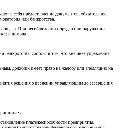
ают в себя предоставление документов, обязательное
моратория или банкротства.
вляющего. При несоблюдении порядка или нарушении
тказ в помощи.
и банкротства, состоит в том, что внешнее управление
льным, должник имеет право на жалобу или апелляцию на
ринятия решения о введении управляющим до завершения
принципах:
сстановление платежеспособности предприятия.
 период банкротства или финансового оздоровления.