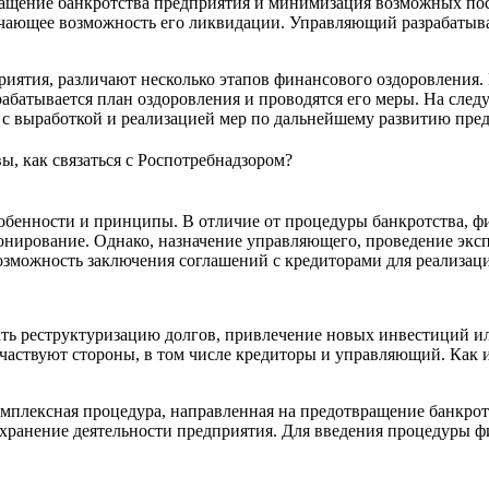
ащение банкротства предприятия и минимизация возможных пос
чающее возможность его ликвидации. Управляющий разрабатыва
риятия, различают несколько этапов финансового оздоровления.
рабатывается план оздоровления и проводятся его меры. На след
 с выработкой и реализацией мер по дальнейшему развитию пред
вы, как связаться с Роспотребнадзором?
обенности и принципы. В отличие от процедуры банкротства, ф
онирование. Однако, назначение управляющего, проведение эксп
озможность заключения соглашений с кредиторами для реализаци
ь реструктуризацию долгов, привлечение новых инвестиций ил
аствуют стороны, в том числе кредиторы и управляющий. Как и
омплексная процедура, направленная на предотвращение банкро
хранение деятельности предприятия. Для введения процедуры ф