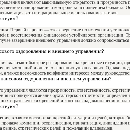
авления включают максимальную открытость и прозрачность пр
чественное планирование и контроль за исполнением бюджета. 
птимизация затрат и рациональное использование активов.
ествуют?
ения. Первый вариант — это завершение по истечении установл
лей и восстановления финансовой устойчивости организации. Т
случае завершение внешнего управления должно сопровождаться
сового оздоровления и внешнего управления?
ния включают быстрое реагирование на кризисные ситуации, п
ия новых знаний и опыта от внешних управляющих. Однако, нед
ы, а также возможность конфликта интересов между руководст
инансовом оздоровлении и внешнем управлении?
управления являются прозрачность, ответственность, стратегич
ния используются анализ бухгалтерской отчетности, определени
чных стратегических решений и контроль над выполнением план
ествуют?
ния, в зависимости от конкретной ситуации и целей, которые 
 продажа компании, реорганизация, приватизация, ликвидация и
а рынке, стратегических целей и пожеланий владельцев.