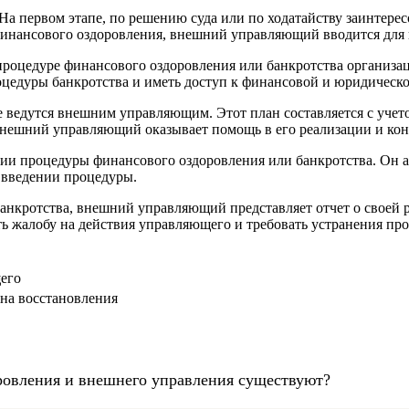
На первом этапе, по решению суда или по ходатайству заинтере
финансового оздоровления, внешний управляющий вводится для 
роцедуре финансового оздоровления или банкротства организа
оцедуры банкротства и иметь доступ к финансовой и юридическ
е ведутся внешним управляющим. Этот план составляется с учет
внешний управляющий оказывает помощь в его реализации и кон
ии процедуры финансового оздоровления или банкротства. Он а
 введении процедуры.
нкротства, внешний управляющий представляет отчет о своей р
 жалобу на действия управляющего и требовать устранения про
его
на восстановления
ровления и внешнего управления существуют?