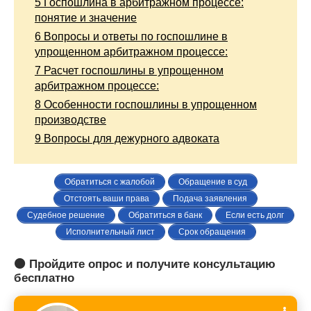
5
Госпошлина в арбитражном процессе:
понятие и значение
6
Вопросы и ответы по госпошлине в
упрощенном арбитражном процессе:
7
Расчет госпошлины в упрощенном
арбитражном процессе:
8
Особенности госпошлины в упрощенном
производстве
9
Вопросы для дежурного адвоката
Обратиться с жалобой
Обращение в суд
Отстоять ваши права
Подача заявления
Судебное решение
Обратиться в банк
Если есть долг
Исполнительный лист
Срок обращения
🟠 Пройдите опрос и получите консультацию
бесплатно