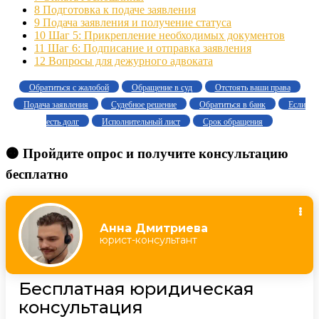
8
Подготовка к подаче заявления
9
Подача заявления и получение статуса
10
Шаг 5: Прикрепление необходимых документов
11
Шаг 6: Подписание и отправка заявления
12
Вопросы для дежурного адвоката
Обратиться с жалобой
Обращение в суд
Отстоять ваши права
Подача заявления
Судебное решение
Обратиться в банк
Если
есть долг
Исполнительный лист
Срок обращения
🟠 Пройдите опрос и получите консультацию
бесплатно