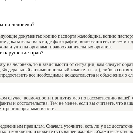
ы на человека?
ледующие документы: копию паспорта жалобщика, копию паспор
чие доказательства в виде фотографий, видеозаписей, писем и т
кона и учтены органами правоохранительных органов.
ит нарушение прав?
обу на человека, то в зависимости от ситуации, вам следует об
р, Федеральный антимонопольный комитет и т.д.), либо в соотв
предоставить все необходимые доказательства и объяснения о сл
аком случае, возможности принятия мер по рассмотрению вашей 
кты и обстоятельства. Тем не менее, если вы считаете, что ваш
мотрению органами власти.
еделенным правилам. Сначала уточните, есть ли у вас достаточ
четко и конкретно изложите суть вашей жалобы. Укажите факты, д