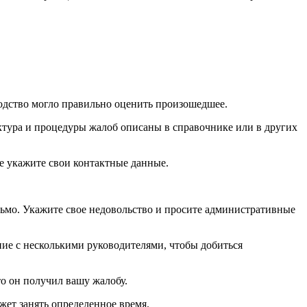
водство могло правильно оценить произошедшее.
ктура и процедуры жалоб описаны в справочнике или в других
же укажите свои контактные данные.
сьмо. Укажите свое недовольство и просите административные
ние с несколькими руководителями, чтобы добиться
о он получил вашу жалобу.
ожет занять определенное время.