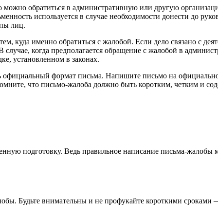
о можно обратиться в административную или другую организац
менность используется в случае необходимости донести до руко
пы лиц.
тем, куда именно обратиться с жалобой. Если дело связано с де
В случае, когда предполагается обращение с жалобой в админис
ке, установленном в законах.
ь официальный формат письма. Напишите письмо на официальном 
ните, что письмо-жалоба должно быть коротким, четким и сод
ленную подготовку. Ведь правильное написание письма-жалобы 
лобы. Будьте внимательны и не профукайте короткими сроками 