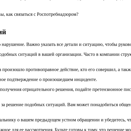
вы, как связаться с Роспотребнадзором?
ий
о нарушение. Важно указать все детали и ситуацию, чтобы руко
одобных ситуаций в вашей организации. Часто в компании стру
а произошло противоправное действие, кто его совершил, а так
енное подтверждение о произошедшем инциденте.
е получения отрицательного решения, подайте претензионное пи
у за решение подобных ситуаций. Вам может понадобиться обще
альнику о вашем предыдущем устном обращении и убедитесь, чт
ожное для ее рассмотрения. Будьте готовы к тому, что решение м