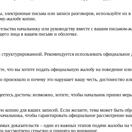
ты, электронные письма или записи разговоров, используйте их в
му-жалобе копии.
тельства начальнику или руководству вместе с вашим письмом-ж
щего лица в вашем письме и оболочке.
и структурированной. Рекомендуется использовать официальное 
те, что вы хотите подать официальную жалобу на поведение или
 произошло и почему это нарушает вашу честь, достоинство или
етесь достичь: возможно, хотите, чтобы начальник принял мер
ую копию для ваших записей. Если желаете, тема может быть обр
начальника, чтобы гарантировать официальное рассмотрение ваш
имых доказательств – один из важных этапов подачи жалобы на 
а рассмотрена серьезно и принята во внимание.