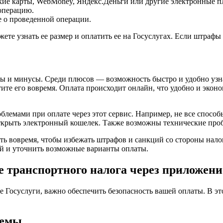
кие карты, WebMoney, Яндекс.Деньги или другие электронные п
операцию.
 о проведенной операции.
жете узнать ее размер и оплатить ее на Госуслугах. Если штраф
сы и минусы. Среди плюсов — возможность быстро и удобно узнат
тите его вовремя. Оплата происходит онлайн, что удобно и эконо
облемами при оплате через этот сервис. Например, не все спос
открыть электронный кошелек. Также возможны технические про
ь вовремя, чтобы избежать штрафов и санкций со стороны нало
ой и уточнить возможные варианты оплаты.
е транспортного налога через приложени
 Госуслуги, важно обеспечить безопасность вашей оплаты. В это
темы