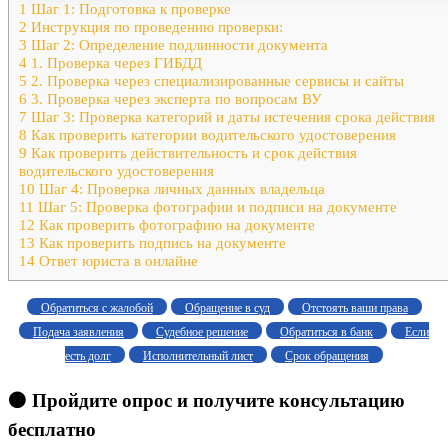
1
Шаг 1: Подготовка к проверке
2
Инструкция по проведению проверки:
3
Шаг 2: Определение подлинности документа
4
1. Проверка через ГИБДД
5
2. Проверка через специализированные сервисы и сайты
6
3. Проверка через эксперта по вопросам ВУ
7
Шаг 3: Проверка категорий и даты истечения срока действия
8
Как проверить категории водительского удостоверения
9
Как проверить действительность и срок действия
водительского удостоверения
10
Шаг 4: Проверка личных данных владельца
11
Шаг 5: Проверка фотографии и подписи на документе
12
Как проверить фотографию на документе
13
Как проверить подпись на документе
14
Ответ юриста в онлайне
Обратиться с жалобой
Обращение в суд
Отстоять ваши права
Подача заявления
Судебное решение
Обратиться в банк
Если
есть долг
Исполнительный лист
Срок обращения
🟠 Пройдите опрос и получите консультацию
бесплатно