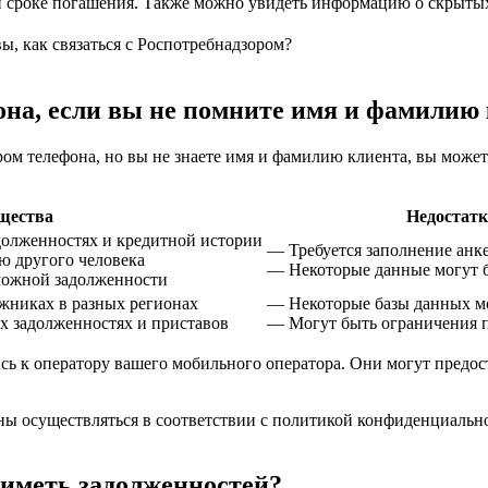
 сроке погашения. Также можно увидеть информацию о скрытых 
вы, как связаться с Роспотребнадзором?
она, если вы не помните имя и фамилию
ром телефона, но вы не знаете имя и фамилию клиента, вы може
щества
Недостат
олженностях и кредитной истории
— Требуется заполнение анк
 другого человека
— Некоторые данные могут 
можной задолженности
никах в разных регионах
— Некоторые базы данных м
 задолженностях и приставов
— Могут быть ограничения 
сь к оператору вашего мобильного оператора. Они могут предо
ы осуществляться в соответствии с политикой конфиденциальнос
 иметь задолженностей?