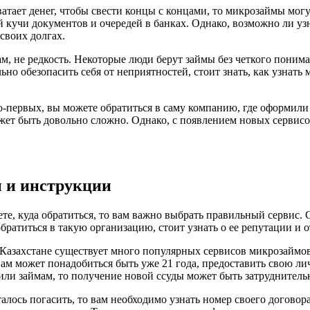
атает денег, чтобы свести концы с концами, то микрозаймы мог
 кучи документов и очередей в банках. Однако, возможно ли узн
своих долгах.
м, не редкость. Некоторые люди берут займы без четкого поним
но обезопасить себя от неприятностей, стоит знать, как узнать 
о-первых, вы можете обратиться в саму компанию, где оформили з
может быть довольно сложно. Однако, с появлением новых серви
ы и инструкции
аете, куда обратиться, то вам важно выбрать правильный сервис
обратиться в такую организацию, стоит узнать о ее репутации и 
 Казахстане существует много популярных сервисов микрозаймов
вам может понадобиться быть уже 21 года, предоставить свою 
 или займам, то получение новой ссуды может быть затруднитель
сталось погасить, то вам необходимо узнать номер своего догов