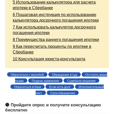
5
Использование калькулятора для расчета
ипотеки в Сбербанке
6
Пошаговая инструкция по использованию
калькулятора досрочного погашения ипотеки
7
Как использовать калькулятор досрочного
погашения ипотеки
8
Преимущества раннего погашения ипотеки
9
Как пересчитать проценты по ипотеке в
Сбербанке
10
Консультация юриста-консультанта
Обратиться с жалобой
Обращение в суд
Отстоять ваши
права
Подача заявления
Судебное решение
Обратиться в банк
Если есть долг
Исполнительный
лист
Срок обращения
🟠 Пройдите опрос и получите консультацию
бесплатно