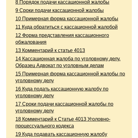
8
Порядок подачи кассационной жалобы
9
Сроки подачи кассационной жалобы
10
Примерная форма кассационной жалобы
11
Куда обратиться с кассационной жалобой
12
Форма представления кассационного
обжалования
13
Комментарий к статье 4013
14
Кассационная жалоба по уголовному делу.
Образец Адвокат по уголовным делам
15
Примерная форма кассационной жалобы по
уголовному делу
16
Куда подать кассационную жалобу по
уголовному делу
17
Сроки подачи кассационной жалобы по
уголовному делу
18
Комментарий к Статье 4013 Уголовно-
процессуального кодекса
19
Куда подавать кассационную жалобу