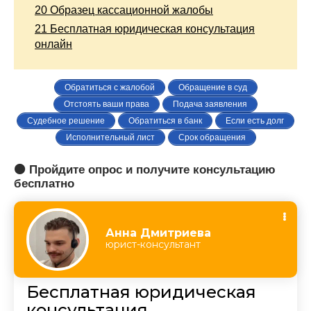
20
Образец кассационной жалобы
21
Бесплатная юридическая консультация
онлайн
Обратиться с жалобой
Обращение в суд
Отстоять ваши права
Подача заявления
Судебное решение
Обратиться в банк
Если есть долг
Исполнительный лист
Срок обращения
🟠 Пройдите опрос и получите консультацию
бесплатно