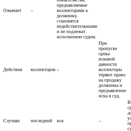
предъявляемые
Означает
–
коллекторами к
должнику,
становятся
недействительными
и не подлежат
исполнению судом.
При
пропуске
срока
исковой
давности
Действия
коллекторов
–
коллекторы
теряют право
на продажу
должника и
предъявление
иска в суд.
В
с
д
у
Случаях
последний
иск
–
п
с