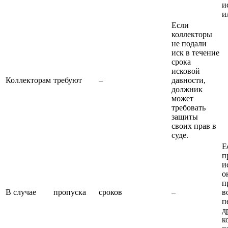
и
и
Если
коллекторы
не подали
иск в течение
срока
исковой
Коллекторам
требуют
–
давности,
должник
может
требовать
защиты
своих прав в
суде.
Е
п
и
о
п
В случае
пропуска
сроков
–
в
п
д
к