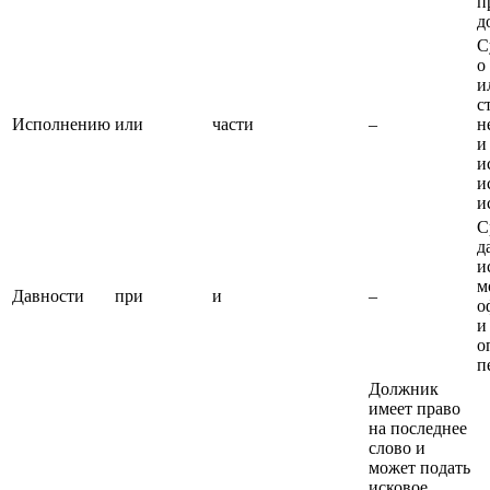
п
д
С
о
и
с
Исполнению
или
части
–
н
и
и
и
и
С
д
и
м
Давности
при
и
–
о
и
о
п
Должник
имеет право
на последнее
слово и
может подать
исковое