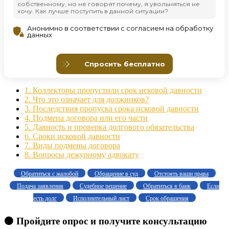
1.
Коллекторы пропустили срок исковой давности
2.
Что это означает для должников?
3.
Последствия пропуска срока исковой давности
4.
Подмена договора или его части
5.
Давность и проверка долгового обязательства
6.
Сроки исковой давности
7.
Виды подмены договора
8.
Вопросы дежурному адвокату
Обратиться с жалобой
Обращение в суд
Отстоять ваши права
Подача заявления
Судебное решение
Обратиться в банк
Если
есть долг
Исполнительный лист
Срок обращения
🟠 Пройдите опрос и получите консультацию