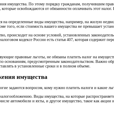
ения имущества. По этому порядку гражданам, получившим прав
 которые освобождаются от обязанности оплачивать этот налог. Е
ся на определенные виды имущества, например, на жилую недв
оме того, если стоимость вашего имущества не превышает устан
во, происходит на основе условий, установленных законодательст
налоговом кодексе России есть статья 407, которая содержит пер
твующие правовые льготы, не обязаны платить налог на имущест
по основаниям, предусмотренным законодательством. Важно обр
ставлять в установленные сроки и в полном объеме.
жения имущества
огие задаются вопросом, кому нужно платить налоги и какие ль
т налогообложению. Виды имущества, на которые распространяе
числе автомобили и яхты, и другое имущество, такое как акции 