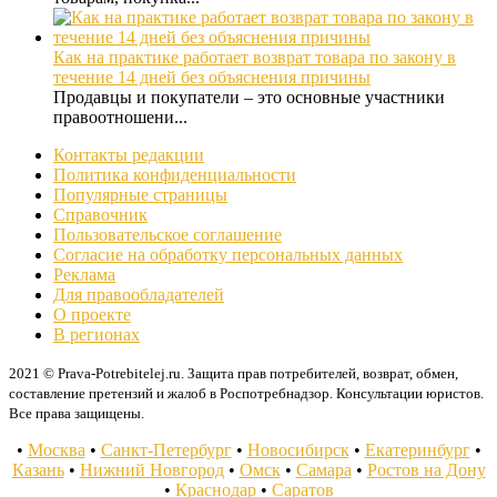
Как на практике работает возврат товара по закону в
течение 14 дней без объяснения причины
Продавцы и покупатели – это основные участники
правоотношени...
Контакты редакции
Политика конфиденциальности
Популярные страницы
Справочник
Пользовательское соглашение
Согласие на обработку персональных данных
Реклама
Для правообладателей
О проекте
В регионах
2021 © Prava-Potrebitelej.ru. Защита прав потребителей, возврат, обмен,
составление претензий и жалоб в Роспотребнадзор. Консультации юристов.
Все права защищены.
•
Москва
•
Санкт-Петербург
•
Новосибирск
•
Екатеринбург
•
Казань
•
Нижний Новгород
•
Омск
•
Самара
•
Ростов на Дону
•
Краснодар
•
Саратов