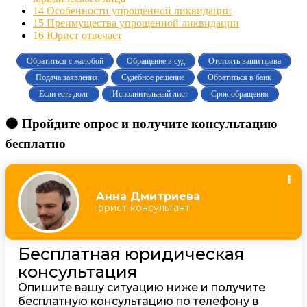
14
Особенности упрощенной ликвидации
15
Преимущества упрощенной ликвидации
16
Юрист отвечает
Обратиться с жалобой
Обращение в суд
Отстоять ваши права
Подача заявления
Судебное решение
Обратиться в банк
Если есть долг
Исполнительный лист
Срок обращения
🟠 Пройдите опрос и получите консультацию
бесплатно