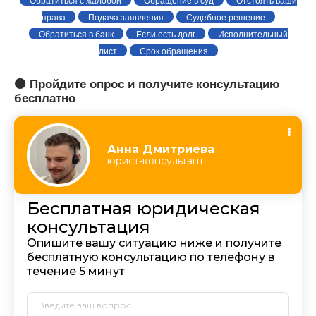
Обратиться с жалобой
Обращение в суд
Отстоять ваши
права
Подача заявления
Судебное решение
Обратиться в банк
Если есть долг
Исполнительный
лист
Срок обращения
🟠 Пройдите опрос и получите консультацию
бесплатно