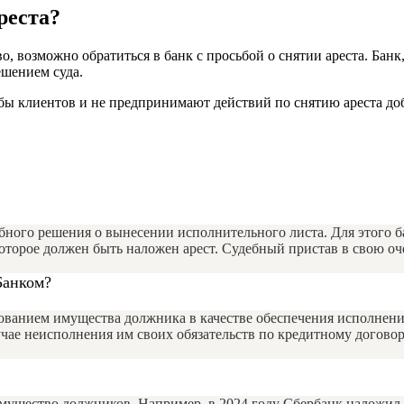
реста?
, возможно обратиться в банк с просьбой о снятии ареста. Банк,
ешением суда.
бы клиентов и не предпринимают действий по снятию ареста доб
ного решения о вынесении исполнительного листа. Для этого ба
оторое должен быть наложен арест. Судебный пристав в свою о
Банком?
ованием имущества должника в качестве обеспечения исполнения
чае неисполнения им своих обязательств по кредитному договору
имущество должников. Например, в 2024 году Сбербанк наложил