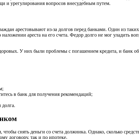
щи и урегулирования вопросов внесудебным путем.
граждан арестовывают из-за долгов перед банками. Один из таки
 наложении ареста на его счета. Федор долго не мог уладить воп
оровых. У них были проблемы с погашением кредита, и банк обра
м;
титесь в банк для получения рекомендаций;
 долга.
анком
 чтобы снять деньги со счета должника. Однако, сколько средств 
му договору, так и по ипотеке.