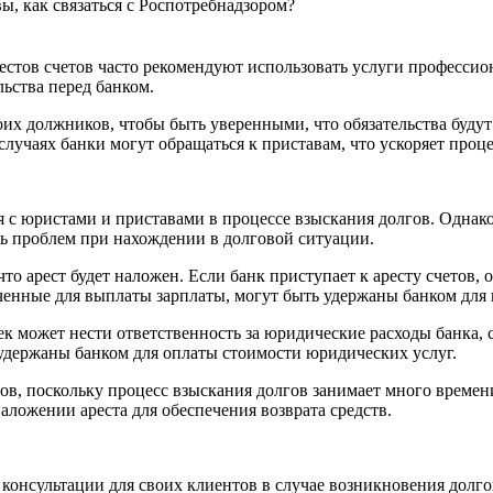
вы, как связаться с Роспотребнадзором?
тов счетов часто рекомендуют использовать услуги профессион
льства перед банком.
воих должников, чтобы быть уверенными, что обязательства буд
случаях банки могут обращаться к приставам, что ускоряет проце
с юристами и приставами в процессе взыскания долгов. Однако ар
ть проблем при нахождении в долговой ситуации.
что арест будет наложен. Если банк приступает к аресту счетов, 
наченные для выплаты зарплаты, могут быть удержаны банком для
к может нести ответственность за юридические расходы банка, с
 удержаны банком для оплаты стоимости юридических услуг.
етов, поскольку процесс взыскания долгов занимает много време
аложении ареста для обеспечения возврата средств.
консультации для своих клиентов в случае возникновения долго