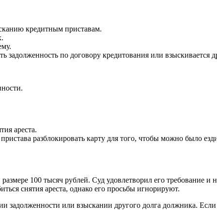
зысканию кредитным приставам.
.
ему.
сть задолженность по договору кредитования или взыскивается 
нности.
тия ареста.
истава разблокировать карту для того, чтобы можно было ездит
в размере 100 тысяч рублей. Суд удовлетворил его требование и 
ться снятия ареста, однако его просьбы игнорируют.
ии задолженности или взыскании другого долга должника. Если а