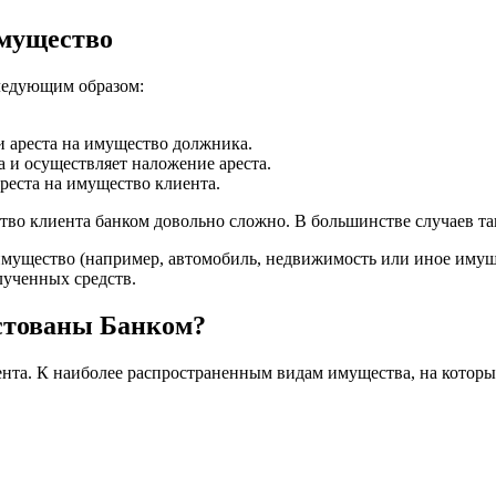
имущество
ледующим образом:
и ареста на имущество должника.
 и осуществляет наложение ареста.
еста на имущество клиента.
во клиента банком довольно сложно. В большинстве случаев так
 имущество (например, автомобиль, недвижимость или иное имущ
лученных средств.
стованы Банком?
нта. К наиболее распространенным видам имущества, на которые