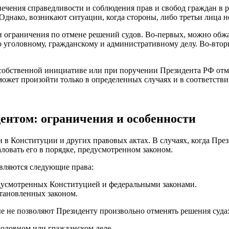
ечения справедливости и соблюдения прав и свобод граждан в 
нако, возникают ситуации, когда стороны, либо третьи лица не 
 ограничения по отмене решений судов. Во-первых, можно обжа
о уголовному, гражданскому и административному делу. Во-вто
 собственной инициативе или при поручении Президента РФ отм
а может произойти только в определенных случаях и в соответс
ентом: ограничения и особенности
Конституции и других правовых актах. В случаях, когда Презид
ловать его в порядке, предусмотренном законом.
вляются следующие права:
едусмотренных Конституцией и федеральными законами.
становленных законом.
ые не позволяют Президенту произвольно отменять решения суда
головном или гражданском деле.