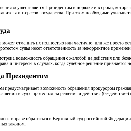
шения осуществляется Президентом в порядке и в сроки, котор
ставителя интересов государства. При этом необходимо учитыв
уда
может отменить их полностью или частично, или же просто ост
отестом судья несет ответственность за некорректное применени
смотрена возможность обращения с жалобой на действия или без
рава и интересы в случаях, когда судебное решение признается
да Президентом
м предусматривает возможность обращения прокурором гражданс
ащении в суд с протестом на решения и действия (бездействие) 
езидент вправе обратиться в Верховный суд российской Федерац
ных законом.