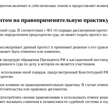
ентом включает в себя несколько этапов и предоставляет возмо
нтом на правоприменительную практик
ий суда. В соответствии с ФЗ «О порядке рассмотрения протес
или определением председателя суда, он может подать протест н
ассматривает данный протест и принимает решение о его удовле
 может быть отменено или изменено.
в процедуре обращения Президента РФ к кассационной инстанц
рховного суда по делу, в котором он является участником.
 использован иной порядок, предусмотренный Конституцией РФ.
едателю.
ное влияние на правоприменительную практику. В случае отмен
обстоятельства или правовых аргументов.
лоупотреблять своими правомочиями и использовать отмену реш
ет вызывать сомнения в независимости судебной системы и под