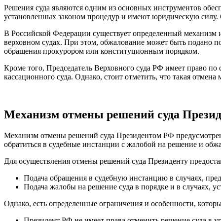
Решения суда являются одним из основных инструментов обесп
установленных законом процедур и имеют юридическую силу. Од
В Российской Федерации существует определенный механизм и
верховном судах. При этом, обжалование может быть подано п
обращения прокурором или конституционным порядком.
Кроме того, Председатель Верховного суда РФ имеет право по
кассационного суда. Однако, стоит отметить, что такая отмен
Механизм отмены решений суда Презид
Механизм отмены решений суда Президентом РФ предусмотрен в 
обратиться в судебные инстанции с жалобой на решение и обжа
Для осуществления отмены решений суда Президенту предоста
Подача обращения в судебную инстанцию в случаях, пр
Подача жалобы на решение суда в порядке и в случаях, у
Однако, есть определенные ограничения и особенности, котор
Президент РФ не имеет права отменить решение суда в у