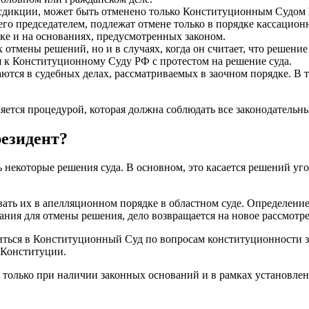
исдикции, может быть отменено только Конституционным Судом
о председателем, подлежат отмене только в порядке кассацио
ке и на основаниях, предусмотренных законом.
х отмены решений, но и в случаях, когда он считает, что реше
ся к Конституционному Суду РФ с протестом на решение суда.
ся в судебных делах, рассматриваемых в заочном порядке. В т
яется процедурой, которая должна соблюдать все законодательн
резидент?
екоторые решения суда. В основном, это касается решений угол
вать их в апелляционном порядке в областном суде. Определен
ания для отмены решения, дело возвращается на новое рассмотр
иться в Конституционный Суд по вопросам конституционности за
 Конституции.
 только при наличии законных оснований и в рамках установлен