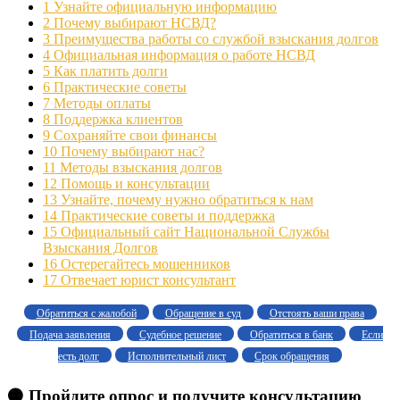
1
Узнайте официальную информацию
2
Почему выбирают НСВД?
3
Преимущества работы со службой взыскания долгов
4
Официальная информация о работе НСВД
5
Как платить долги
6
Практические советы
7
Методы оплаты
8
Поддержка клиентов
9
Сохраняйте свои финансы
10
Почему выбирают нас?
11
Методы взыскания долгов
12
Помощь и консультации
13
Узнайте, почему нужно обратиться к нам
14
Практические советы и поддержка
15
Официальный сайт Национальной Службы
Взыскания Долгов
16
Остерегайтесь мошенников
17
Отвечает юрист консультант
Обратиться с жалобой
Обращение в суд
Отстоять ваши права
Подача заявления
Судебное решение
Обратиться в банк
Если
есть долг
Исполнительный лист
Срок обращения
🟠 Пройдите опрос и получите консультацию