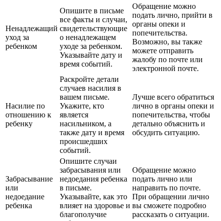
Обращение можно
Опишите в письме
подать лично, прийти в
все факты и случаи,
органы опеки и
Ненадлежащий
свидетельствующие
попечительства.
уход за
о ненадлежащем
Возможно, вы также
ребенком
уходе за ребенком.
можете отправить
Указывайте дату и
жалобу по почте или
время событий.
электронной почте.
Раскройте детали
случаев насилия в
вашем письме.
Лучше всего обратиться
Насилие по
Укажите, кто
лично в органы опеки и
отношению к
является
попечительства, чтобы
ребенку
насильником, а
детально объяснить и
также дату и время
обсудить ситуацию.
происшедших
событий.
Опишите случаи
забрасывания или
Обращение можно
Забрасывание
недоедания ребенка
подать лично или
или
в письме.
направить по почте.
недоедание
Указывайте, как это
При обращении лично
ребенка
влияет на здоровье и
вы сможете подробно
благополучие
рассказать о ситуации.