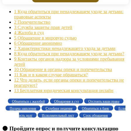
1
Куда обратиться при ненадлежащем уходе за детьми:
правовые аспекты
2
Попечительство
3
Служба защиты прав детей
4
Жалоба в суд
5
Обращение в мировую судью
6
Обращение анонимно
7
Характеристики ненадлежащего ухода за детьми
8
Куда обратиться при ненадлежащем уходе за детьми?
9
Контакты органов надзора за условиями пребывания
детей
10
Обращение в органы опеки и попечительства
11
Как и в каком случае обращаться?
12
Что делать, если органы опеки и попечительства не
реагируют?
13
Бесплатная юридическая консультация онлайн
Обратиться с жалобой
Обращение в суд
Отстоять ваши права
Подача заявления
Судебное решение
Обратиться в банк
Если
есть долг
Исполнительный лист
Срок обращения
🟠 Пройдите опрос и получите консультацию