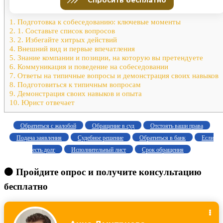
1.
Подготовка к собеседованию: ключевые моменты
2.
1. Составьте список вопросов
3.
2. Избегайте хитрых действий
4.
Внешний вид и первые впечатления
5.
Знание компании и позиции, на которую вы претендуете
6.
Коммуникация и поведение на собеседовании
7.
Ответы на типичные вопросы и демонстрация своих навыков
8.
Подготовиться к типичным вопросам
9.
Демонстрация своих навыков и опыта
10.
Юрист отвечает
Обратиться с жалобой
Обращение в суд
Отстоять ваши права
Подача заявления
Судебное решение
Обратиться в банк
Если
есть долг
Исполнительный лист
Срок обращения
🟠 Пройдите опрос и получите консультацию
бесплатно