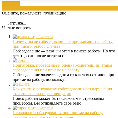
Вопросам
вопросы
интервьюером
компанией
работой
своим
свою
собеседов
Оцените, пожалуйста, публикацию:
Загрузка...
Частые вопросы
Почему после собеседования не приглашают на работу:
причины и разбор случаев
Собеседование — важный этап в поиске работы. Но что
делать, если после встречи с...
Подготовка, проведение и оценка компетенций: этапы
собеседования при приеме на работу
Собеседование является одним из ключевых этапов при
приеме на работу, поскольку ...
Как узнать о результатах собеседования без нарушения
этикета: советы и рекомендации
Поиск работы может быть сложным и стрессовым
процессом. Вы отправляете свое резю...
Психология собеседования при приеме на работу:
секреты успешного прохождения