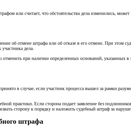
рафом или считает, что обстоятельства дела изменились, может 
ение об отмене штрафа или об отказе в его отмене. При этом су
х участника дела.
о отменить при наличии определенных оснований, указанных в 
инято в случае, если участник процесса вышел за рамки разумн
ебной практики. Если сторона подает заявление без подлинник
ризвать сторону к порядку и наложить судебный штраф за наруш
ебного штрафа