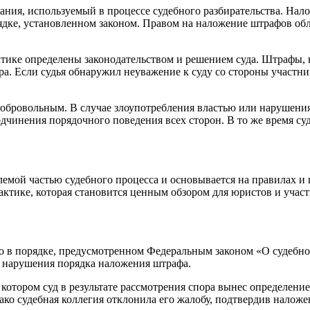
ия, используемый в процессе судебного разбирательства. Нало
ядке, установленном законом. Правом на наложение штрафов обл
ктике определены законодательством и решением суда. Штрафы,
ра. Если судья обнаружил неуважение к суду со стороны участни
обровольным. В случае злоупотребления властью или нарушения
дчинения порядочного поведения всех сторон. В то же время с
лемой частью судебного процесса и основывается на правилах 
актике, которая становится ценным обзором для юристов и учас
о в порядке, предусмотренном Федеральным законом «О судебн
и нарушения порядка наложения штрафа.
отором суд в результате рассмотрения спора вынес определение 
ако судебная коллегия отклонила его жалобу, подтвердив наложе