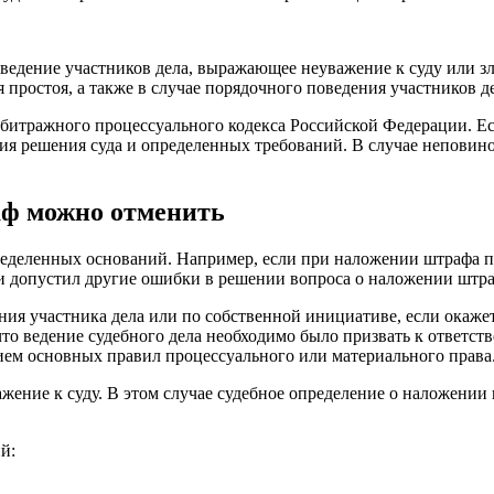
едение участников дела, выражающее неуважение к суду или зл
 простоя, а также в случае порядочного поведения участников де
битражного процессуального кодекса Российской Федерации. Ес
ния решения суда и определенных требований. В случае неповин
аф можно отменить
ределенных оснований. Например, если при наложении штрафа 
и допустил другие ошибки в решении вопроса о наложении штра
ия участника дела или по собственной инициативе, если окажет
что ведение судебного дела необходимо было призвать к ответс
ием основных правил процессуального или материального права
важение к суду. В этом случае судебное определение о наложен
й: