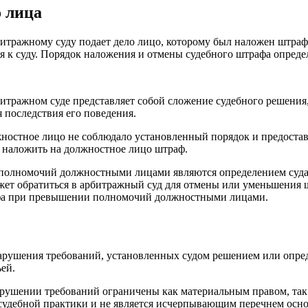
 лица
итражному суду подает дело лицо, которому был наложен штраф
я к суду. Порядок наложения и отмены судебного штрафа опреде
итражном суде представляет собой сложение судебного решения
 последствия его поведения.
ностное лицо не соблюдало установленный порядок и предостав
о наложить на должностное лицо штраф.
 полномочий должностными лицами являются определением суд
жет обратиться в арбитражный суд для отмены или уменьшения ш
афа при превышении полномочий должностными лицами.
арушения требований, установленных судом решением или опре
ей.
рушении требований ограничены как материальным правом, так
 судебной практики и не является исчерпывающим перечнем осн