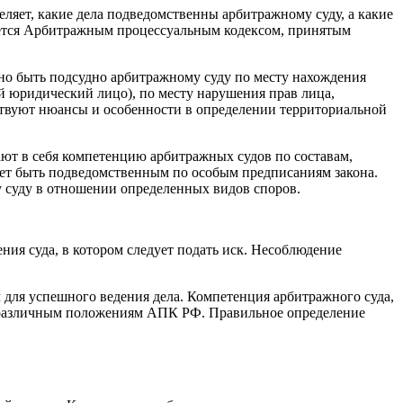
еляет, какие дела подведомственны арбитражному суду, а какие
яется Арбитражным процессуальным кодексом, принятым
но быть подсудно арбитражному суду по месту нахождения
ый юридический лицо), по месту нарушения прав лица,
ествуют нюансы и особенности в определении территориальной
ют в себя компетенцию арбитражных судов по составам,
ет быть подведомственным по особым предписаниям закона.
 суду в отношении определенных видов споров.
ния суда, в котором следует подать иск. Несоблюдение
для успешного ведения дела. Компетенция арбитражного суда,
к различным положениям АПК РФ. Правильное определение