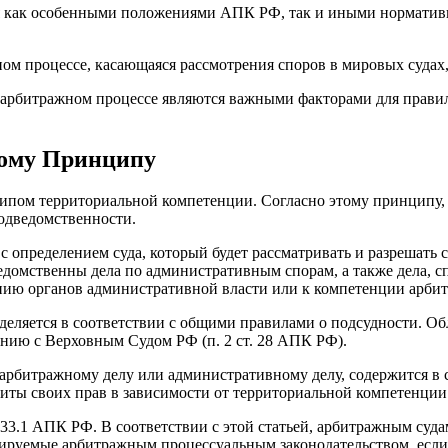
тся как особенными положениями АПК РФ, так и иными нормат
ом процессе, касающаяся рассмотрения споров в мировых судах
в арбитражном процессе являются важными факторами для прави
ному Принципу
нципом территориальной компетенции. Согласно этому принципу
подведомственности.
 определением суда, который будет рассматривать и разрешать 
домственны дела по административным спорам, а также дела, с
ению органов административной власти или к компетенции арби
еляется в соответствии с общими правилами о подсудности. Обл
нию с Верховным Судом РФ (п. 2 ст. 28 АПК РФ).
о арбитражному делу или административному делу, содержится в 
ты своих прав в зависимости от территориальной компетенции 
33.1 АПК РФ. В соответствии с этой статьей, арбитражным суд
улируемые арбитражным процессуальным законодательством, если