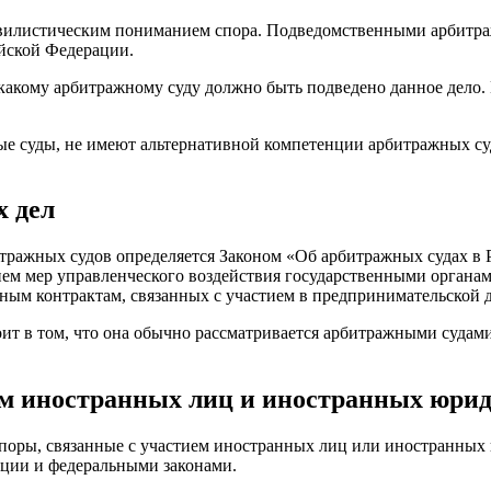
вилистическим пониманием спора. Подведомственными арбитраж
йской Федерации.
 какому арбитражному суду должно быть подведено данное дело
е суды, не имеют альтернативной компетенции арбитражных суд
 дел
ражных судов определяется Законом «Об арбитражных судах в Р
ием мер управленческого воздействия государственными органа
ым контрактам, связанных с участием в предпринимательской д
ит в том, что она обычно рассматривается арбитражными судам
ем иностранных лиц и иностранных юри
оры, связанные с участием иностранных лиц или иностранных 
ции и федеральными законами.