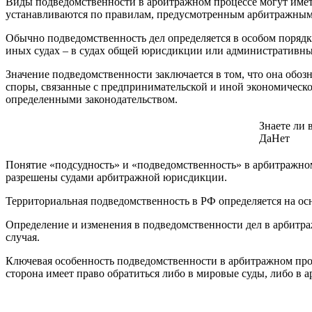
Виды подведомственности в арбитражном процессе могут иметь
устанавливаются по правилам, предусмотренным арбитражным
Обычно подведомственность дел определяется в особом порядк
иных судах – в судах общей юрисдикции или административны
Значение подведомственности заключается в том, что она обо
споры, связанные с предпринимательской и иной экономическо
определенными законодательством.
Знаете ли 
Да
Нет
Понятие «подсудность» и «подведомственность» в арбитражном
разрешены судами арбитражной юрисдикции.
Территориальная подведомственность в РФ определяется на осн
Определение и изменения в подведомственности дел в арбитра
случая.
Ключевая особенность подведомственности в арбитражном проце
сторона имеет право обратиться либо в мировые суды, либо в 