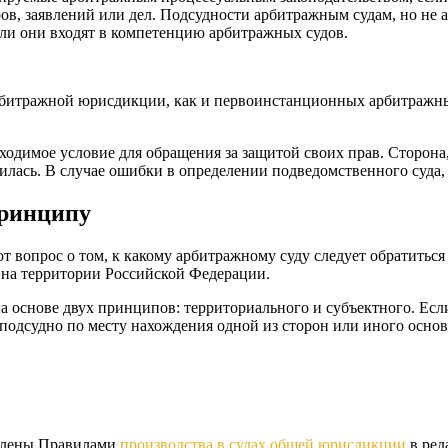
в, заявлений или дел. Подсудности арбитражным судам, но не а
ли они входят в компетенцию арбитражных судов.
битражной юрисдикции, как и первоинстанционных арбитражных
ходимое условие для обращения за защитой своих прав. Сторона,
тилась. В случае ошибки в определении подведомственного суда,
Принципу
вопрос о том, к какому арбитражному суду следует обратиться 
 на территории Российской Федерации.
а основе двух принципов: территориального и субъектного. Есл
ь подсудно по месту нахождения одной из сторон или иного осно
елены Правилами
производства в судах общей юрисдикции
в ред