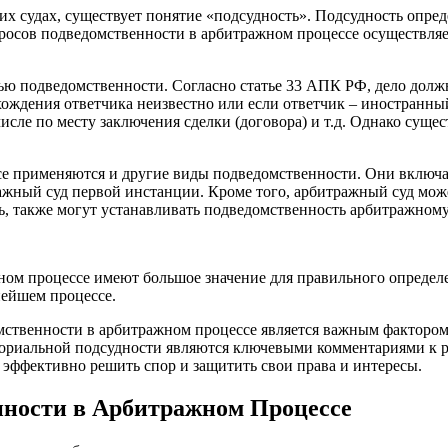
их судах, существует понятие «подсудность». Подсудность опред
росов подведомственности в арбитражном процессе осуществл
ью подведомственности. Согласно статье 33 АПК РФ, дело долж
нахождения ответчика неизвестно или если ответчик – иностранн
исле по месту заключения сделки (договора) и т.д. Однако сущ
е применяются и другие виды подведомственности. Они включа
ажный суд первой инстанции. Кроме того, арбитражный суд мож
, также могут устанавливать подведомственность арбитражному
ном процессе имеют большое значение для правильного определе
нейшем процессе.
ственности в арбитражном процессе является важным фактором 
риториальной подсудности являются ключевыми комментариями 
эффективно решить спор и защитить свои права и интересы.
нности в Арбитражном Процессе