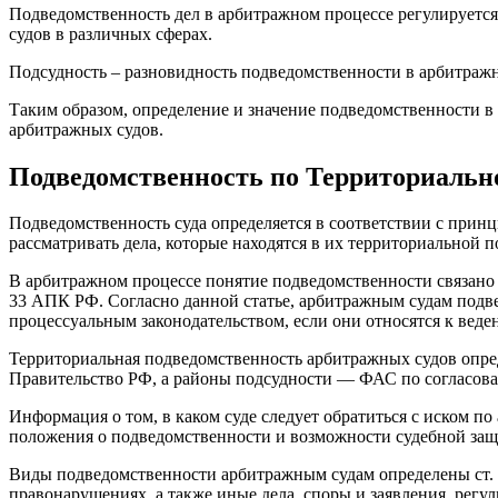
Подведомственность дел в арбитражном процессе регулируе
судов в различных сферах.
Подсудность – разновидность подведомственности в арбитражн
Таким образом, определение и значение подведомственности 
арбитражных судов.
Подведомственность по Территориаль
Подведомственность суда определяется в соответствии с при
рассматривать дела, которые находятся в их территориальной 
В арбитражном процессе понятие подведомственности связано с
33 АПК РФ. Согласно данной статье, арбитражным судам подве
процессуальным законодательством, если они относятся к вед
Территориальная подведомственность арбитражных судов опред
Правительство РФ, а районы подсудности — ФАС по согласова
Информация о том, в каком суде следует обратиться с иском п
положения о подведомственности и возможности судебной защи
Виды подведомственности арбитражным судам определены ст. 
правонарушениях, а также иные дела, споры и заявления, рег