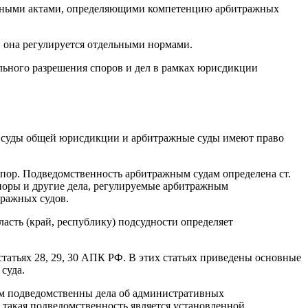
ивными актами, определяющими компетенцию арбитражных
, она регулируется отдельными нормами.
льного разрешения споров и дел в рамках юрисдикции
, суды общей юрисдикции и арбитражные суды имеют право
спор. Подведомственность арбитражным судам определена ст.
поры и другие дела, регулируемые арбитражным
тражных судов.
асть (край, республику) подсудности определяет
статьях 28, 29, 30 АПК РФ. В этих статьях приведены основные
суда.
ам подведомственны дела об административных
 такая подведомственность является установленной