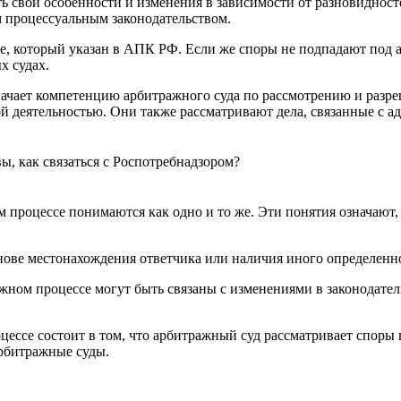
 свои особенности и изменения в зависимости от разновидносте
 процессуальным законодательством.
е, который указан в АПК РФ. Если же споры не подпадают под 
х судах.
значает компетенцию арбитражного суда по рассмотрению и раз
й деятельностью. Они также рассматривают дела, связанные с 
вы, как связаться с Роспотребнадзором?
 процессе понимаются как одно и то же. Эти понятия означают,
ове местонахождения ответчика или наличия иного определенног
жном процессе могут быть связаны с изменениями в законодател
ссе состоит в том, что арбитражный суд рассматривает споры в
арбитражные суды.