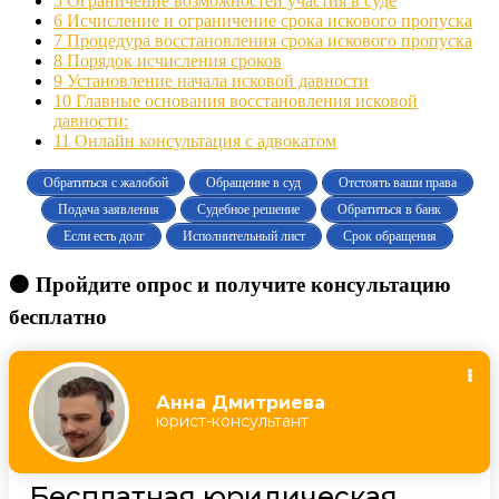
5
Ограничение возможностей участия в суде
6
Исчисление и ограничение срока искового пропуска
7
Процедура восстановления срока искового пропуска
8
Порядок исчисления сроков
9
Установление начала исковой давности
10
Главные основания восстановления исковой
давности:
11
Онлайн консультация с адвокатом
Обратиться с жалобой
Обращение в суд
Отстоять ваши права
Подача заявления
Судебное решение
Обратиться в банк
Если есть долг
Исполнительный лист
Срок обращения
🟠 Пройдите опрос и получите консультацию
бесплатно