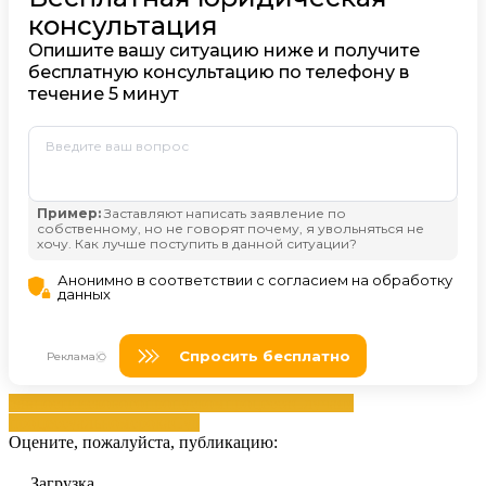
давности
искового
пропуском
процесса
Случаях
процессуальном
срока
Суд
Оцените, пожалуйста, публикацию:
Загрузка...