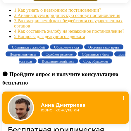
1
Как узнать о незаконном постановлении?
2
Анализируем юридическую основу постановления
3
Рассматриваем факты бездействия государственных
органов
4
Как составить жалобу на незаконное постановление?
5
Вопросы для дежурного адвоката
Обратиться с жалобой
Обращение в суд
Отстоять ваши права
Подача заявления
Судебное решение
Обратиться в банк
Если
есть долг
Исполнительный лист
Срок обращения
🟠 Пройдите опрос и получите консультацию
бесплатно