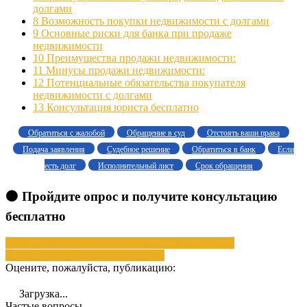
долгами
8
Возможность покупки недвижимости с долгами
9
Основные риски для банка при продаже
недвижимости
10
Преимущества продажи недвижимости:
11
Минусы продажи недвижимости:
12
Потенциальные обязательства покупателя
недвижимости с долгами
13
Консультация юриста бесплатно
Обратиться с жалобой
Обращение в суд
Отстоять ваши права
Подача заявления
Судебное решение
Обратиться в банк
Если
есть долг
Исполнительный лист
Срок обращения
🟠 Пройдите опрос и получите консультацию
бесплатно
банка
долга
задолженности
имущества
Имущества
процедура
недвижимости
продажа
Оцените, пожалуйста, публикацию:
Загрузка...
Частые вопросы