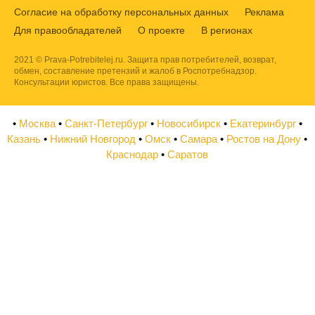
Согласие на обработку персональных данных
Реклама
Для правообладателей
О проекте
В регионах
2021 © Prava-Potrebitelej.ru. Защита прав потребителей, возврат,
обмен, составление претензий и жалоб в Роспотребнадзор.
Консультации юристов. Все права защищены.
•
Москва
•
Санкт-Петербург
•
Новосибирск
•
Екатеринбург
•
Казань
•
Нижний Новгород
•
Омск
•
Самара
•
Ростов на Дону
•
Краснодар
•
Саратов