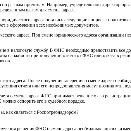
 по разным причинам. Например, учредитель или директор орга
пределенным шагам для смены адреса.
 юридического адреса остались следующие вопросы: подготовка
ет в оформлении всех необходимых документов.
ческого адреса. При смене юридического адреса организации н
ние в налоговую службу. В ФНС необходимо предоставить все д
ны сложности при получении ответа от ФНС или отказа в регист
росов.
кого адреса. После получения заверения о смене адреса необхо
тсутствия отчета или его непредоставления могут возникнуть нед
чета о смене адреса ФНС принимает решение о его регистрации
С можно оспорить его в судебном порядке.
вы, как связаться с Роспотребнадзором?
лучения решения ФНС о смене адреса необходимо вносить измене