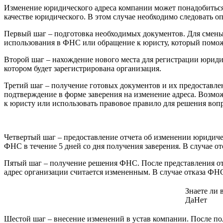
Изменение юридического адреса компании может понадобиться
качестве юридического. В этом случае необходимо следовать о
Первый шаг – подготовка необходимых документов. Для смены
использования в ФНС или обращение к юристу, который помож
Второй шаг – нахождение нового места для регистрации юриди
котором будет зарегистрирована организация.
Третий шаг – получение готовых документов и их предоставле
подтверждение в форме заверения на изменение адреса. Возмож
к юристу или использовать правовое правило для решения воп
Четвертый шаг – предоставление отчета об изменении юридичес
ФНС в течение 5 дней со дня получения заверения. В случае о
Пятый шаг – получение решения ФНС. После представления от
адрес организации считается измененным. В случае отказа ФН
Знаете ли 
Да
Нет
Шестой шаг – внесение изменений в устав компании. После по