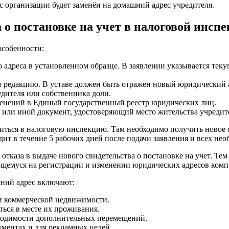
 организации будет заменён на домашний адрес учредителя.
 о постановке на учет в налоговой инсп
особенности:
 адреса в установленном образце. В заявлении указывается теку
ую редакцию. В уставе должен быть отражен новый юридический 
дителя или собственника доли.
енений в Единый государственный реестр юридических лиц.
 или иной документ, удостоверяющий место жительства учредит
иться в налоговую инспекцию. Там необходимо получить новое с
ит в течение 5 рабочих дней после подачи заявления и всех не
тказа в выдаче нового свидетельства о постановке на учет. Те
ующемуся на регистрации и изменении юридических адресов комп
ний адрес включают:
и коммерческой недвижимости.
ться в месте их проживания.
бходимости дополнительных перемещений.
ументах и для рекламных целей.