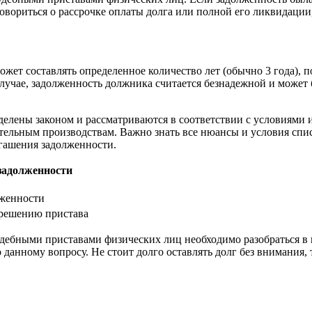
овориться о рассрочке оплаты долга или полной его ликвидации
жет составлять определенное количество лет (обычно 3 года), 
случае, задолженность должника считается безнадежной и может 
делены законом и рассматриваются в соответствии с условиями
ельным производствам. Важно знать все нюансы и условия спис
гашения задолженности.
задолженности
лженности
 решению пристава
дебными приставами физических лиц необходимо разобраться в 
данному вопросу. Не стоит долго оставлять долг без внимания, 