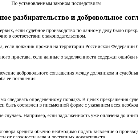
По установленным законом последствиям
ное разбирательство и добровольное со
ервых, если судебное производство по данному делу было прекр
чно в соответствии с законодательством.
, если должник прожил на территории Российской Федерации бол
ного пристава, если данные о задолженности содержат ошибки 
аключение добровольного соглашения между должником и судебн
оба её погашения.
имо следовать определенному порядку. В целях прекращения суд
н быть составлен в письменной форме с указанием всех необхо
 случаев. Например, если задолженность уже оплачена до инити
оговора кредита обычно необходимо подать заявление о произво
сти от сложности дела и доступных доказательств.