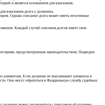
оторый и является основанием для взыскания.
ля взыскания долга у должника.
итором. Однако списание долга может иметь негативные
 законов. Каждый случай списания долгов имеет свои
тегориям, предусмотренным законодательством. Подведем
по алиментам. Если должник не выплачивает алименты в
сти. Они могут обратиться в Федеральную службу судебных
х должник может договориться с приставом об отсрочке