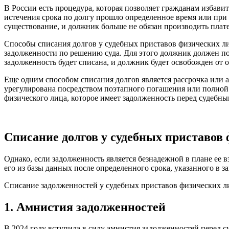
В России есть процедура, которая позволяет гражданам избави
истечения срока по долгу прошло определенное время или при
существование, и должник больше не обязан производить плат
Способы списания долгов у судебных приставов физических ли
задолженности по решению суда. Для этого должник должен под
задолженность будет списана, и должник будет освобожден от о
Еще одним способом списания долгов является рассрочка или
урегулирована посредством поэтапного погашения или полной 
физического лица, которое имеет задолженность перед судебны
Списание долгов у судебных приставов
Однако, если задолженность является безнадежной в плане ее 
его из базы данных после определенного срока, указанного в за
Списание задолженностей у судебных приставов физических л
1. Амнистия задолженностей
В 2024 году вступила в силу амнистия задолженностей перед с