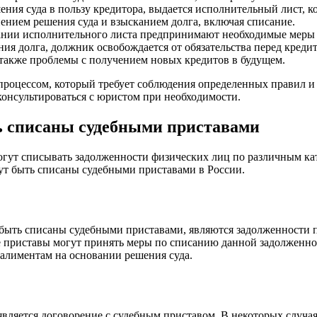
ния суда в пользу кредитора, выдается исполнительный лист, к
ением решения суда и взысканием долга, включая списание.
ании исполнительного листа предпринимают необходимые меры д
ния долга, должник освобождается от обязательства перед кред
а также проблемы с получением новых кредитов в будущем.
процессом, который требует соблюдения определенных правил и
консультироваться с юристом при необходимости.
ь списаны судебными приставами
огут списывать задолженности физических лиц по различным ка
т быть списаны судебными приставами в России.
 быть списаны судебными приставами, являются задолженности 
е приставы могут принять меры по списанию данной задолженно
алиментам на основании решения суда.
ляется договорение с судебным приставом. В некоторых случая