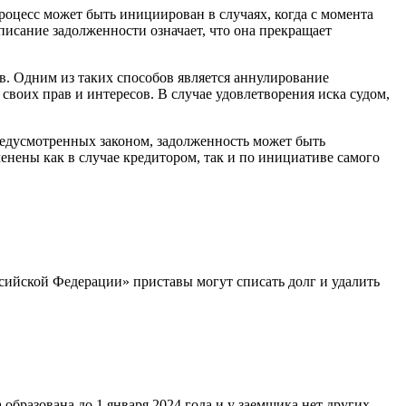
роцесс может быть инициирован в случаях, когда с момента
исание задолженности означает, что она прекращает
в. Одним из таких способов является аннулирование
своих прав и интересов. В случае удовлетворения иска судом,
редусмотренных законом, задолженность может быть
нены как в случае кредитором, так и по инициативе самого
ссийской Федерации» приставы могут списать долг и удалить
образована до 1 января 2024 года и у заемщика нет других