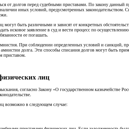
ться от долгов перед судебными приставами. По закону данный п
 наличии иных условий, предусмотренных законодательством. Сп
ежи.
ц могут быть различными и зависят от конкретных обстоятельст
ать исковое заявление в суд и вести процесс по осуществлению 
бязанности ее погашать.
 амнистия. При соблюдении определенных условий и санкций, п
амнистии долга. Эти способы списания долгов могут быть приме
м приставом.
 физических лиц
взыскания, согласно Закону «О государственном казначействе Ро
конодательстве.
иц возможно в следующем случае:
удебными приставами физических лиц. Если задолженность была 