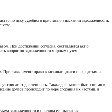
одство по иску судебного пристава о взыскании задолженности.
льства.
вом. При достижении согласия, составляется акт о
овать вопрос по задолженности мирным путем.
ом. Приставы имеют право взыскивать долги по кредитам и
гут списать задолженность. Также долг может быть списан в
сание долгов происходит по мере сгорания их частями, в
 сумма задолженности и причина ее взыскания.