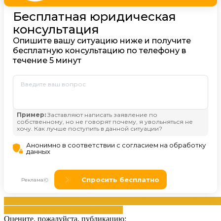
документам
задолженностей
исполнительную
отсутствие
Получе
задолженности
получением
справка
Оцените, пожалуйста, публикацию: