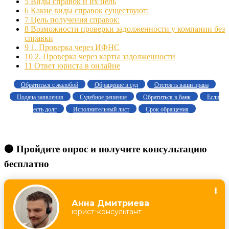
5
Виды справок и их цель
6
Какие виды справок существуют:
7
Цель получения справок:
8
Возможности проверки задолженности у компании без
справки
9
1. Проверка через ИФНС
10
2. Проверка через карты задолженности
11
Ответ юриста в онлайне
Обратиться с жалобой
Обращение в суд
Отстоять ваши права
Подача заявления
Судебное решение
Обратиться в банк
Если
есть долг
Исполнительный лист
Срок обращения
🟠 Пройдите опрос и получите консультацию
бесплатно